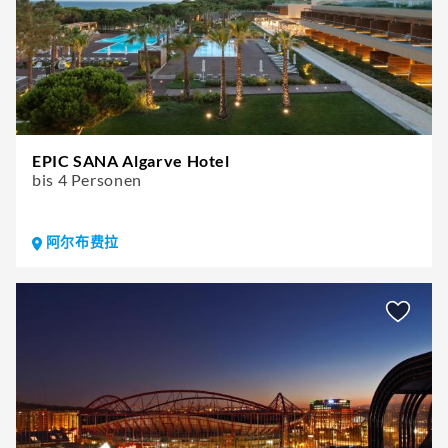
EPIC SANA Algarve Hotel
bis 4 Personen
阿尔布费拉