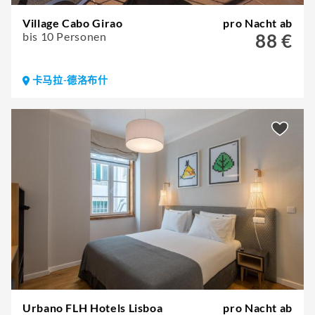
Village Cabo Girao
pro Nacht ab
bis 10 Personen
88 €
卡马拉-德洛布什
Urbano FLH Hotels Lisboa
pro Nacht ab