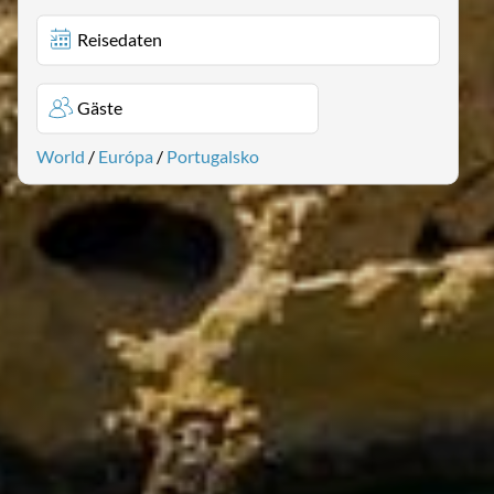
Reisedaten
Gäste
World
/
Európa
/
Portugalsko