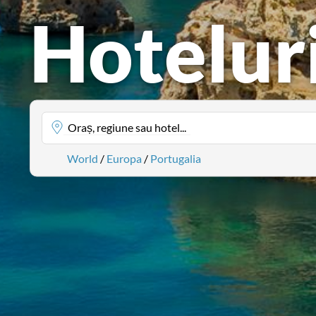
Hoteluri
Oraș, regiune sau hotel...
World
/
Europa
/
Portugalia