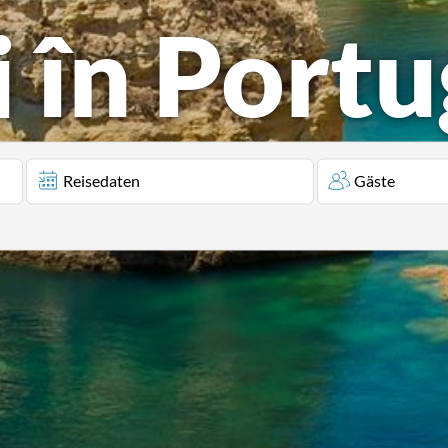
 în Portu
Reisedaten
Gäste