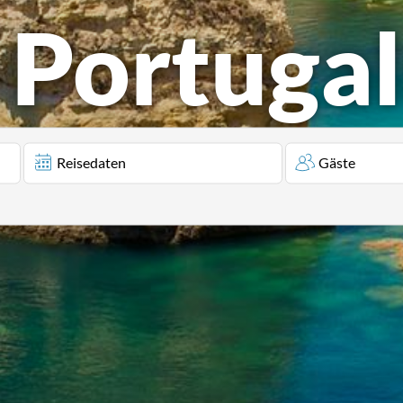
u Portuga
Reisedaten
Gäste