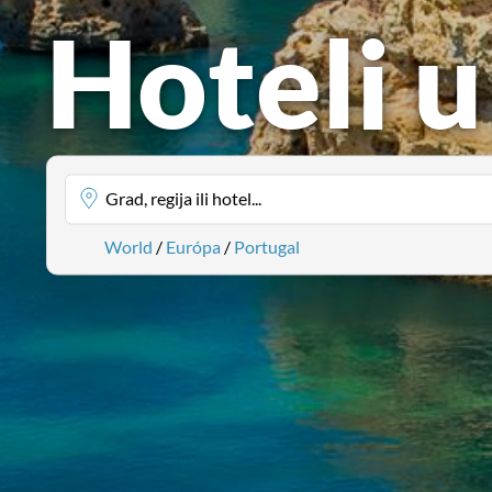
Hoteli 
Grad, regija ili hotel...
World
/
Európa
/
Portugal