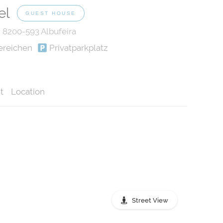
el
GUEST HOUSE
, 8200-593 Albufeira
ereichen
Privatparkplatz
t
Location
Street View